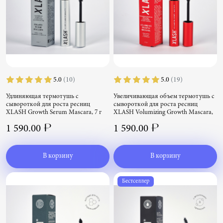
5.0
(10)
5.0
(19)
Удлиняющая термотушь с
Увеличивающая объем термотушь с
сывороткой для роста ресниц
сывороткой для роста ресниц
XLASH Growth Serum Mascara, 7 г
XLASH Volumizing Growth Mascara,
Удлиняющая термотушь с сывороткой
7 г
1 590.00 ₽
1 590.00 ₽
для роста ресниц XLASH Growth Serum
Увеличивающая объем термотушь с
Mascara, 7 г
сывороткой для роста ресниц XLASH
Volumizing Growth Mascara, 7 г
В корзину
В корзину
Бестселлер