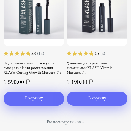
5.0
(14)
4.8
(4)
Подкручивающая термотушь с
Удлиняющая термотушь с
сывороткой для роста ресниц
витаминами XLASH Vitamin
XLASH Curling Growth Mascara, 7 г
Mascara, 7 г
Подкручивающая термотушь с
Удлиняющая термотушь с витаминами
1 590.00 ₽
1 190.00 ₽
сывороткой для роста ресниц XLASH
XLASH Vitamin Mascara, 7 г
Curling Growth Mascara, 7 г
В корзину
В корзину
Вы посмотрели 8 из 8