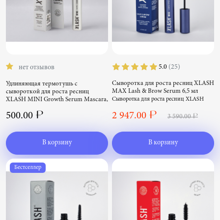
5.0
(25)
нет отзывов
Сыворотка для роста ресниц XLASH
Удлиняющая термотушь с
MAX Lash & Brow Serum 6,5 мл
сывороткой для роста ресниц
Сыворотка для роста ресниц XLASH
XLASH MINI Growth Serum Mascara,
MAX Lash & Brow Serum 6,5 мл
1.5 г
500.00 ₽
2 947.00 ₽
Удлиняющая термотушь с сывороткой
3 590.00 ₽
для роста ресниц XLASH MINI Growth
Serum Mascara, 1.5 г
В корзину
В корзину
Бестселлер