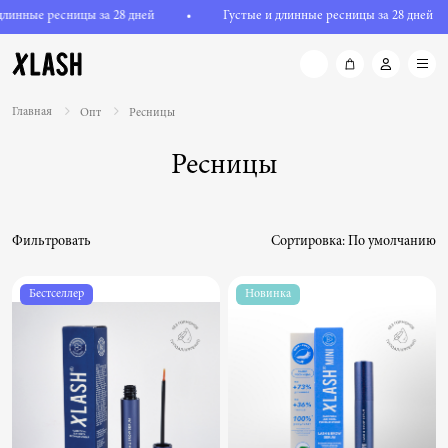
линные ресницы за 28 дней
•
Густые и длинные ресницы за 28 дней
Главная
Опт
Ресницы
Ресницы
Фильтровать
Сортировка:
По умолчанию
Бестселлер
Новинка